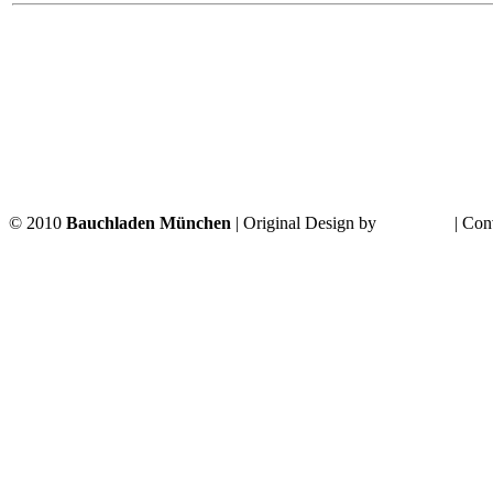
© 2010
Bauchladen München
| Original Design by
LA-Roest
| Con
Templates LA-Roest • Qualität MINUSMINUS